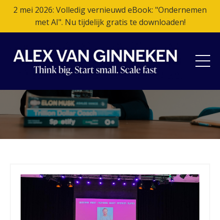
2 mei 2026: Volledig vernieuwd eBook: "Ondernemen
met AI". Nu tijdelijk gratis te downloaden!