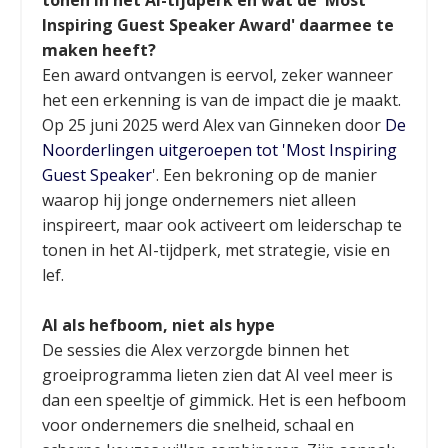
tonen in het AI-tijdperk en wat de 'Most
Inspiring Guest Speaker Award' daarmee te
maken heeft?
Een award ontvangen is eervol, zeker wanneer
het een erkenning is van de impact die je maakt.
Op 25 juni 2025 werd Alex van Ginneken door
De
Noorderlingen uitgeroepen tot 'Most Inspiring
Guest Speaker
'
. Een bekroning op de manier
waarop hij jonge ondernemers niet alleen
inspireert, maar ook activeert om leiderschap te
tonen in het AI-tijdperk, met strategie, visie en
lef.
AI als hefboom, niet als hype
De sessies die Alex verzorgde binnen het
groeiprogramma lieten zien dat AI veel meer is
dan een speeltje of gimmick. Het is een hefboom
voor ondernemers die snelheid, schaal en